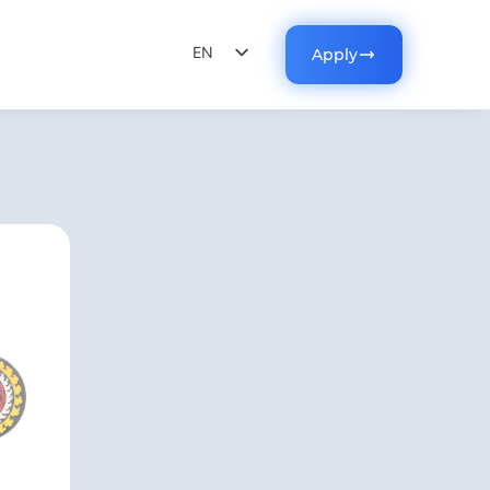
EN
Apply
RU